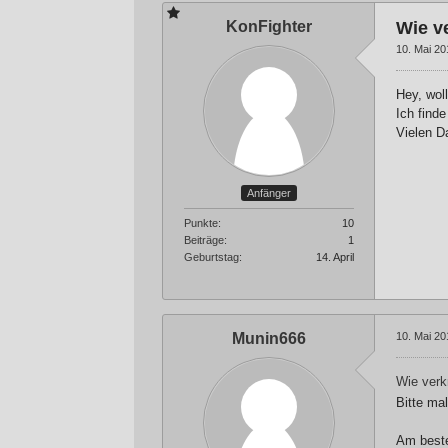
KonFighter
Wie ve
10. Mai 2
Hey, wol
Ich finde
Vielen 
Anfänger
Punkte
10
Beiträge
1
Geburtstag
14. April
Munin666
10. Mai 2
Wie ver
Bitte mal
Am beste