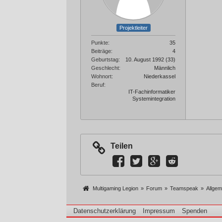
Projektleiter
Punkte
35
Beiträge
4
Geburtstag
10. August 1992 (33)
Geschlecht
Männlich
Wohnort
Niederkassel
Beruf
IT-Fachinformatiker
Systemintegration
Teilen
Multigaming Legion
»
Forum
»
Teamspeak
»
Allge
Datenschutzerklärung
Impressum
Spenden