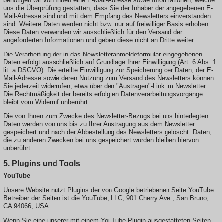
benötigen wir von Ihnen eine E-Mail-Adresse sowie Informationen, welche
uns die Überprüfung gestatten, dass Sie der Inhaber der angegebenen E-
Mail-Adresse sind und mit dem Empfang des Newsletters einverstanden
sind. Weitere Daten werden nicht bzw. nur auf freiwilliger Basis erhoben.
Diese Daten verwenden wir ausschließlich für den Versand der
angeforderten Informationen und geben diese nicht an Dritte weiter.
Die Verarbeitung der in das Newsletteranmeldeformular eingegebenen
Daten erfolgt ausschließlich auf Grundlage Ihrer Einwilligung (Art. 6 Abs. 1
lit. a DSGVO). Die erteilte Einwilligung zur Speicherung der Daten, der E-
Mail-Adresse sowie deren Nutzung zum Versand des Newsletters können
Sie jederzeit widerrufen, etwa über den "Austragen"-Link im Newsletter.
Die Rechtmäßigkeit der bereits erfolgten Datenverarbeitungsvorgänge
bleibt vom Widerruf unberührt.
Die von Ihnen zum Zwecke des Newsletter-Bezugs bei uns hinterlegten
Daten werden von uns bis zu Ihrer Austragung aus dem Newsletter
gespeichert und nach der Abbestellung des Newsletters gelöscht. Daten,
die zu anderen Zwecken bei uns gespeichert wurden bleiben hiervon
unberührt.
5. Plugins und Tools
YouTube
Unsere Website nutzt Plugins der von Google betriebenen Seite YouTube.
Betreiber der Seiten ist die YouTube, LLC, 901 Cherry Ave., San Bruno,
CA 94066, USA.
Wenn Sie eine unserer mit einem YouTube-Plugin ausgestatteten Seiten