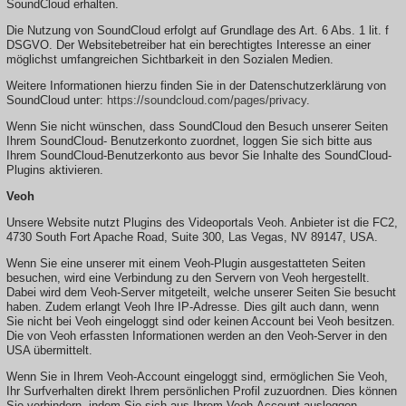
SoundCloud erhalten.
Die Nutzung von SoundCloud erfolgt auf Grundlage des Art. 6 Abs. 1 lit. f
DSGVO. Der Websitebetreiber hat ein berechtigtes Interesse an einer
möglichst umfangreichen Sichtbarkeit in den Sozialen Medien.
Weitere Informationen hierzu finden Sie in der Datenschutzerklärung von
SoundCloud unter:
https://soundcloud.com/pages/privacy
.
Wenn Sie nicht wünschen, dass SoundCloud den Besuch unserer Seiten
Ihrem SoundCloud- Benutzerkonto zuordnet, loggen Sie sich bitte aus
Ihrem SoundCloud-Benutzerkonto aus bevor Sie Inhalte des SoundCloud-
Plugins aktivieren.
Veoh
Unsere Website nutzt Plugins des Videoportals Veoh. Anbieter ist die FC2,
4730 South Fort Apache Road, Suite 300, Las Vegas, NV 89147, USA.
Wenn Sie eine unserer mit einem Veoh-Plugin ausgestatteten Seiten
besuchen, wird eine Verbindung zu den Servern von Veoh hergestellt.
Dabei wird dem Veoh-Server mitgeteilt, welche unserer Seiten Sie besucht
haben. Zudem erlangt Veoh Ihre IP-Adresse. Dies gilt auch dann, wenn
Sie nicht bei Veoh eingeloggt sind oder keinen Account bei Veoh besitzen.
Die von Veoh erfassten Informationen werden an den Veoh-Server in den
USA übermittelt.
Wenn Sie in Ihrem Veoh-Account eingeloggt sind, ermöglichen Sie Veoh,
Ihr Surfverhalten direkt Ihrem persönlichen Profil zuzuordnen. Dies können
Sie verhindern, indem Sie sich aus Ihrem Veoh-Account ausloggen.