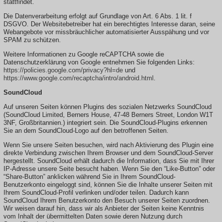
stattfindet.
Die Datenverarbeitung erfolgt auf Grundlage von Art. 6 Abs. 1 lit. f
DSGVO. Der Websitebetreiber hat ein berechtigtes Interesse daran, seine
Webangebote vor missbräuchlicher automatisierter Ausspähung und vor
SPAM zu schützen.
Weitere Informationen zu Google reCAPTCHA sowie die
Datenschutzerklärung von Google entnehmen Sie folgenden Links:
https://policies.google.com/privacy?hl=de
und
https://www.google.com/recaptcha/intro/android.html
.
SoundCloud
Auf unseren Seiten können Plugins des sozialen Netzwerks SoundCloud
(SoundCloud Limited, Berners House, 47-48 Berners Street, London W1T
3NF, Großbritannien.) integriert sein. Die SoundCloud-Plugins erkennen
Sie an dem SoundCloud-Logo auf den betroffenen Seiten.
Wenn Sie unsere Seiten besuchen, wird nach Aktivierung des Plugin eine
direkte Verbindung zwischen Ihrem Browser und dem SoundCloud-Server
hergestellt. SoundCloud erhält dadurch die Information, dass Sie mit Ihrer
IP-Adresse unsere Seite besucht haben. Wenn Sie den “Like-Button” oder
“Share-Button” anklicken während Sie in Ihrem SoundCloud-
Benutzerkonto eingeloggt sind, können Sie die Inhalte unserer Seiten mit
Ihrem SoundCloud-Profil verlinken und/oder teilen. Dadurch kann
SoundCloud Ihrem Benutzerkonto den Besuch unserer Seiten zuordnen.
Wir weisen darauf hin, dass wir als Anbieter der Seiten keine Kenntnis
vom Inhalt der übermittelten Daten sowie deren Nutzung durch