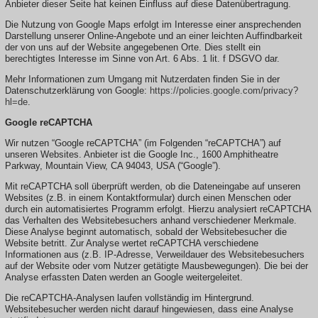
Anbieter dieser Seite hat keinen Einfluss auf diese Datenübertragung.
Die Nutzung von Google Maps erfolgt im Interesse einer ansprechenden
Darstellung unserer Online-Angebote und an einer leichten Auffindbarkeit
der von uns auf der Website angegebenen Orte. Dies stellt ein
berechtigtes Interesse im Sinne von Art. 6 Abs. 1 lit. f DSGVO dar.
Mehr Informationen zum Umgang mit Nutzerdaten finden Sie in der
Datenschutzerklärung von Google:
https://policies.google.com/privacy?
hl=de
.
Google reCAPTCHA
Wir nutzen “Google reCAPTCHA” (im Folgenden “reCAPTCHA”) auf
unseren Websites. Anbieter ist die Google Inc., 1600 Amphitheatre
Parkway, Mountain View, CA 94043, USA (“Google”).
Mit reCAPTCHA soll überprüft werden, ob die Dateneingabe auf unseren
Websites (z.B. in einem Kontaktformular) durch einen Menschen oder
durch ein automatisiertes Programm erfolgt. Hierzu analysiert reCAPTCHA
das Verhalten des Websitebesuchers anhand verschiedener Merkmale.
Diese Analyse beginnt automatisch, sobald der Websitebesucher die
Website betritt. Zur Analyse wertet reCAPTCHA verschiedene
Informationen aus (z.B. IP-Adresse, Verweildauer des Websitebesuchers
auf der Website oder vom Nutzer getätigte Mausbewegungen). Die bei der
Analyse erfassten Daten werden an Google weitergeleitet.
Die reCAPTCHA-Analysen laufen vollständig im Hintergrund.
Websitebesucher werden nicht darauf hingewiesen, dass eine Analyse