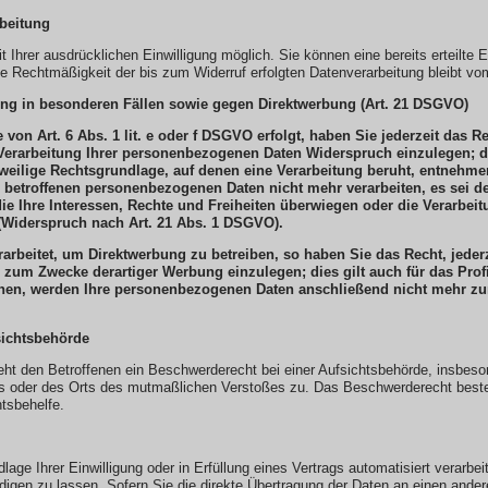
rbeitung
Ihrer ausdrücklichen Einwilligung möglich. Sie können eine bereits erteilte Ei
ie Rechtmäßigkeit der bis zum Widerruf erfolgten Datenverarbeitung bleibt vo
ng in besonderen Fällen sowie gegen Direktwerbung (Art. 21 DSGVO)
on Art. 6 Abs. 1 lit. e oder f DSGVO erfolgt, haben Sie jederzeit das Re
erarbeitung Ihrer personenbezogenen Daten Widerspruch einzulegen; die
eweilige Rechtsgrundlage, auf denen eine Verarbeitung beruht, entnehm
e betroffenen personenbezogenen Daten nicht mehr verarbeiten, es sei
die Ihre Interessen, Rechte und Freiheiten überwiegen oder die Verarb
(Widerspruch nach Art. 21 Abs. 1 DSGVO).
rbeitet, um Direktwerbung zu betreiben, so haben Sie das Recht, jeder
zum Zwecke derartiger Werbung einzulegen; dies gilt auch für das Profi
chen, werden Ihre personenbezogenen Daten anschließend nicht mehr z
sichtsbehörde
t den Betroffenen ein Beschwerderecht bei einer Aufsichtsbehörde, insbeson
zes oder des Orts des mutmaßlichen Verstoßes zu. Das Beschwerderecht best
htsbehelfe.
age Ihrer Einwilligung oder in Erfüllung eines Vertrags automatisiert verarbei
en zu lassen. Sofern Sie die direkte Übertragung der Daten an einen anderen