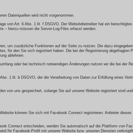
eren Datenquellen wird nicht vorgenommen.
age von Art. 6 Abs. 1 lit. f DSGVO. Der Websitebetreiber hat ein berechtigtes 
te – hierzu müssen die Server-Log-Files erfasst werden.
ieren, um zusätzliche Funktionen auf der Seite zu nutzen. Die dazu eingege
es, für den Sie sich registriert haben. Die bei der Registrierung abgefragte
erung ablehnen.
umfang oder bei technisch notwendigen Änderungen nutzen wir die bei der R
6 Abs. 1 lit. b DSGVO, der die Verarbeitung von Daten zur Erfüllung eines Ve
rden von uns gespeichert, solange Sie auf unserer Website registriert sind u
r Website können Sie sich mit Facebook Connect registrieren. Anbieter dieses 
book Connect entscheiden, werden Sie automatisch auf die Plattform von Face
ird Ihr Facebook-Profil mit unserer Website bzw. unseren Diensten verknüpft