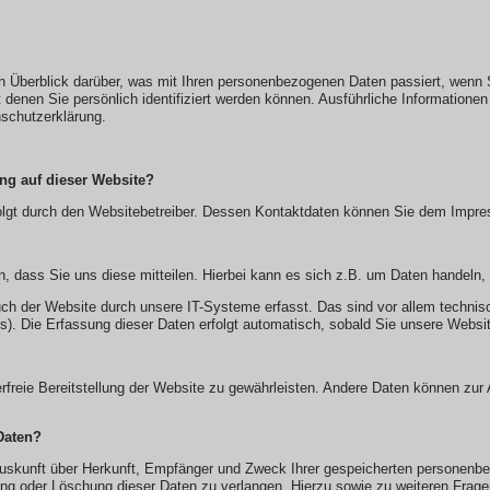
n Überblick darüber, was mit Ihren personenbezogenen Daten passiert, wenn
 denen Sie persönlich identifiziert werden können. Ausführliche Informati
nschutzerklärung.
ung auf dieser Website?
rfolgt durch den Websitebetreiber. Dessen Kontaktdaten können Sie dem Imp
 dass Sie uns diese mitteilen. Hierbei kann es sich z.B. um Daten handeln, 
 der Website durch unsere IT-Systeme erfasst. Das sind vor allem technisc
s). Die Erfassung dieser Daten erfolgt automatisch, sobald Sie unsere Websit
lerfreie Bereitstellung der Website zu gewährleisten. Andere Daten können zu
Daten?
 Auskunft über Herkunft, Empfänger und Zweck Ihrer gespeicherten personenb
rung oder Löschung dieser Daten zu verlangen. Hierzu sowie zu weiteren Fr