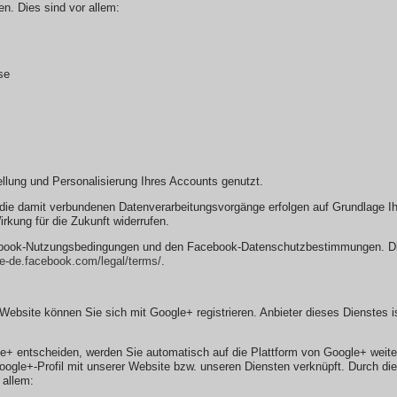
en. Dies sind vor allem:
se
ellung und Personalisierung Ihres Accounts genutzt.
ie damit verbundenen Datenverarbeitungsvorgänge erfolgen auf Grundlage Ihre
irkung für die Zukunft widerrufen.
cebook-Nutzungsbedingungen und den Facebook-Datenschutzbestimmungen. Di
de-de.facebook.com/legal/terms/
.
r Website können Sie sich mit Google+ registrieren. Anbieter dieses Dienstes
le+ entscheiden, werden Sie automatisch auf die Plattform von Google+ weiter
gle+-Profil mit unserer Website bzw. unseren Diensten verknüpft. Durch dies
 allem: