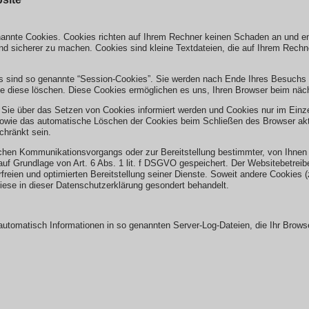
enannte Cookies. Cookies richten auf Ihrem Rechner keinen Schaden an und en
 und sicherer zu machen. Cookies sind kleine Textdateien, die auf Ihrem Rech
s sind so genannte “Session-Cookies”. Sie werden nach Ende Ihres Besuchs
Sie diese löschen. Diese Cookies ermöglichen es uns, Ihren Browser beim n
 Sie über das Setzen von Cookies informiert werden und Cookies nur im Einze
sowie das automatische Löschen der Cookies beim Schließen des Browser akti
chränkt sein.
schen Kommunikationsvorgangs oder zur Bereitstellung bestimmter, von Ihnen
auf Grundlage von Art. 6 Abs. 1 lit. f DSGVO gespeichert. Der Websitebetreibe
freien und optimierten Bereitstellung seiner Dienste. Soweit andere Cookies 
iese in dieser Datenschutzerklärung gesondert behandelt.
 automatisch Informationen in so genannten Server-Log-Dateien, die Ihr Browse