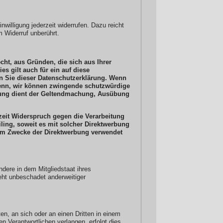
nwilligung jederzeit widerrufen. Dazu reicht
m Widerruf unberührt.
cht, aus Gründen, die sich aus Ihrer
s gilt auch für ein auf diese
en Sie dieser Datenschutzerklärung. Wenn
 denn, wir können zwingende schutzwürdige
eitung dient der Geltendmachung, Ausübung
zeit Widerspruch gegen die Verarbeitung
ling, soweit es mit solcher Direktwerbung
um Zwecke der Direktwerbung verwendet
dere in dem Mitgliedstaat ihres
eht unbeschadet anderweitiger
ten, an sich oder an einen Dritten in einem
 Verantwortlichen verlangen, erfolgt dies