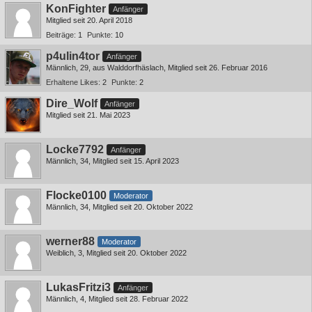
KonFighter
Anfänger
Mitglied seit 20. April 2018
Beiträge
1
Punkte
10
p4ulin4tor
Anfänger
Männlich
29
aus Walddorfhäslach
Mitglied seit 26. Februar 2016
Erhaltene Likes
2
Punkte
2
Dire_Wolf
Anfänger
Mitglied seit 21. Mai 2023
Locke7792
Anfänger
Männlich
34
Mitglied seit 15. April 2023
Flocke0100
Moderator
Männlich
34
Mitglied seit 20. Oktober 2022
werner88
Moderator
Weiblich
3
Mitglied seit 20. Oktober 2022
LukasFritzi3
Anfänger
Männlich
4
Mitglied seit 28. Februar 2022