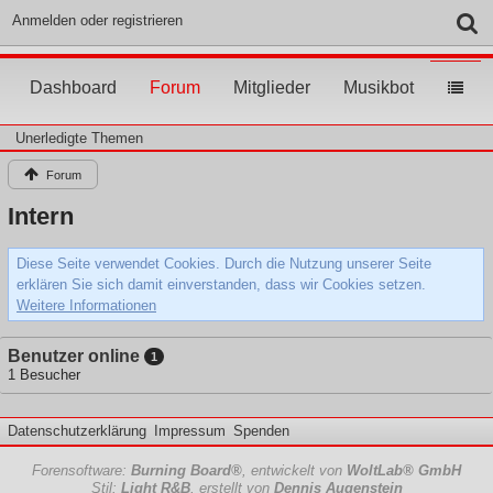
Anmelden oder registrieren
Dashboard
Forum
Mitglieder
Musikbot
Unerledigte Themen
Forum
Intern
Diese Seite verwendet Cookies. Durch die Nutzung unserer Seite
erklären Sie sich damit einverstanden, dass wir Cookies setzen.
Weitere Informationen
Benutzer online
1
1 Besucher
Datenschutzerklärung
Impressum
Spenden
Forensoftware:
Burning Board®
, entwickelt von
WoltLab® GmbH
Stil:
Light R&B
, erstellt von
Dennis Augenstein